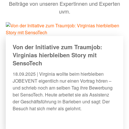
Beiträge von unseren Expertinnen und Experten
uvm.
BLOG
MEHR
Von der Initiative zum Traumjob:
Virginias hierbleiben Story mit
Bewerber:innen-Card
SensoTech
Media
18.09.2025 | Virginia wollte beim hierbleiben
Über uns
JOBEVENT eigentlich nur einen Vortrag hören –
und schrieb noch am selben Tag ihre Bewerbung
FAQ
bei SensoTech. Heute arbeitet sie als Assistenz
der Geschäftsführung in Barleben und sagt: Der
Besuch hat sich mehr als gelohnt.