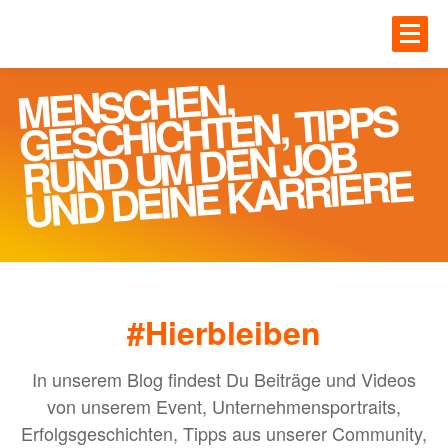
Zum Hauptinhalt springen
JOBS
MENSCHEN,
RUND U
Einloggen
GESCHICHTEN, TIPPS
M DEN JOB
UNTE
JOBS
UND DEINE KARRIERE
Gesundheit
BLOG
IT
Handwerk
#Hierbleiben
MEHR
Ingenieur und Technik
Logistik
In unserem Blog findest Du Beiträge und Videos
von unserem Event, Unternehmensportraits,
ANME
Erfolgsgeschichten, Tipps aus unserer Community,
UNTERNEHMEN