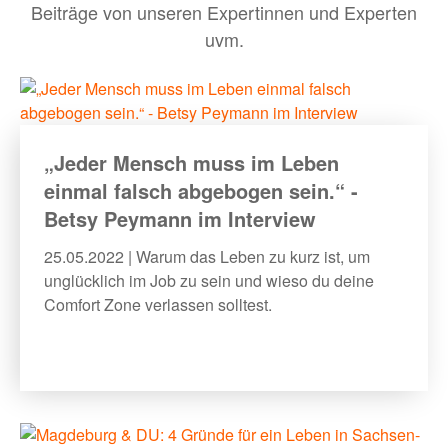
Beiträge von unseren Expertinnen und Experten
uvm.
BLOG
MEHR
„Jeder Mensch muss im Leben
einmal falsch abgebogen sein.“ -
Bewerber:innen-Card
Betsy Peymann im Interview
Media
25.05.2022 | Warum das Leben zu kurz ist, um
Über uns
unglücklich im Job zu sein und wieso du deine
Comfort Zone verlassen solltest.
FAQ