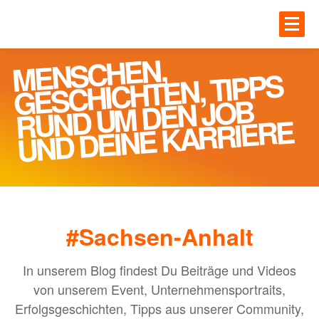
Zum Hauptinhalt springen
JOBS
MENSCHEN,
RUND U
Einloggen
GESCHICHTEN, TIPPS
M DEN JOB
UNTE
JOBS
UND DEINE KARRIERE
Gesundheit
BLOG
IT
Handwerk
#Sachsen-Anhalt
MEHR
Ingenieur und Technik
Logistik
In unserem Blog findest Du Beiträge und Videos
von unserem Event, Unternehmensportraits,
ANME
Erfolgsgeschichten, Tipps aus unserer Community,
UNTERNEHMEN