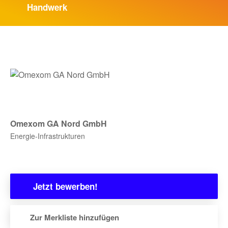
Handwerk
BLOG
MEHR
Bewerber:innen-Card
Media
Omexom GA Nord GmbH
Über uns
Energie-Infrastrukturen
zur Unternehmens-Seite
FAQ
Jetzt bewerben!
Zur Merkliste hinzufügen