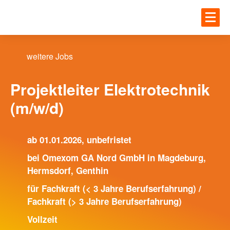
Zum Hauptinhalt springen
JOBS
Einloggen
weitere Jobs
UNTE
JOBS
Projektleiter Elektrotechnik
(m/w/d)
Gesundheit
BLOG
IT
ab 01.01.2026, unbefristet
Handwerk
bei Omexom GA Nord GmbH in Magdeburg,
Hermsdorf, Genthin
MEHR
Ingenieur und Technik
für Fachkraft (< 3 Jahre Berufserfahrung) /
Logistik
Fachkraft (> 3 Jahre Berufserfahrung)
ANME
Vollzeit
UNTERNEHMEN