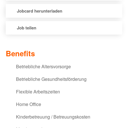
Jobcard herunterladen
Job teilen
via E-Mail teilen
Benefits
via XING teilen
Betriebliche Altersvorsorge
via LinkedIn teilen
Betriebliche Gesundheitsförderung
via Facebook teilen
Flexible Arbeitszeiten
via WhatsApp teilen
Home Office
via Twitter teilen
Kinderbetreuung / Betreuungskosten