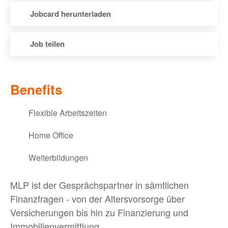
Jobcard herunterladen
Job teilen
via E-Mail teilen
Benefits
via XING teilen
Flexible Arbeitszeiten
via LinkedIn teilen
Home Office
via Facebook teilen
Weiterbildungen
via WhatsApp teilen
MLP ist der Gesprächspartner in sämtlichen
via Twitter teilen
Finanzfragen - von der Altersvorsorge über
Versicherungen bis hin zu Finanzierung und
Immobilienvermittlung.