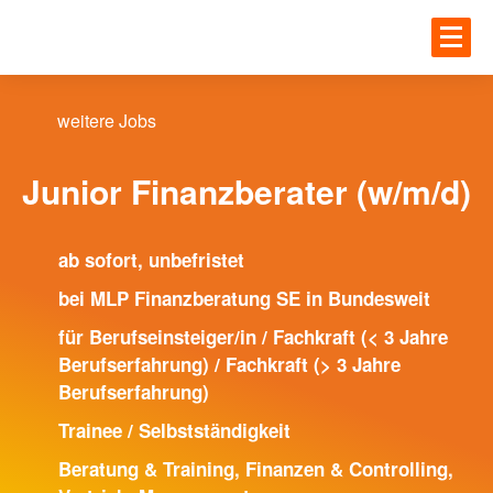
Zum Hauptinhalt springen
JOBS
Einloggen
weitere Jobs
UNTE
JOBS
Junior Finanzberater (w/m/d)
Gesundheit
ab sofort, unbefristet
BLOG
IT
bei MLP Finanzberatung SE in Bundesweit
Handwerk
für Berufseinsteiger/in / Fachkraft (< 3 Jahre
Berufserfahrung) / Fachkraft (> 3 Jahre
MEHR
Ingenieur und Technik
Berufserfahrung)
Logistik
Trainee / Selbstständigkeit
ANME
Beratung & Training, Finanzen & Controlling,
UNTERNEHMEN