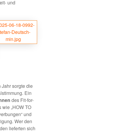
eit- und
 Jahr sorgte die
alstimmung. Ein
innen
des Fit-for-
als wie „HOW TO
werbungen“ und
ligung. Wer den
en lieferten sich