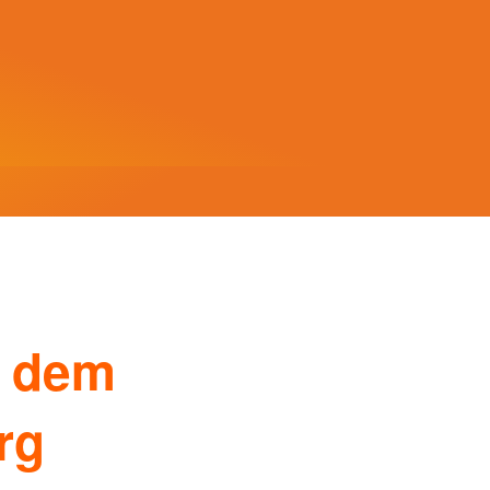
f dem
rg