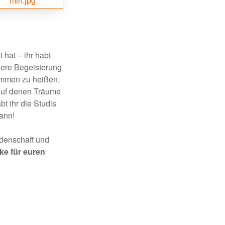
hat – ihr habt
sere Begeisterung
kommen zu heißen.
auf denen Träume
t ihr die Studis
kann!
idenschaft und
ke für euren