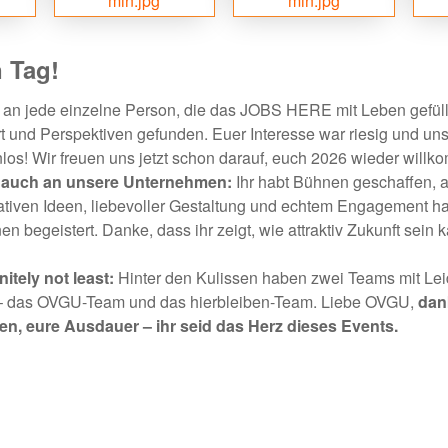
n Tag!
an jede einzelne Person, die das JOBS HERE mit Leben gefüllt 
t und Perspektiven gefunden. Euer Interesse war riesig und un
os! Wir freuen uns jetzt schon darauf, euch 2026 wieder will
b auch an unsere Unternehmen:
Ihr habt Bühnen geschaffen, 
ativen Ideen, liebevoller Gestaltung und echtem Engagement hab
n begeistert. Danke, dass ihr zeigt, wie attraktiv Zukunft sein 
nitely not least:
Hinter den Kulissen haben zwei Teams mit Le
 – das OVGU-Team und das hierbleiben-Team. Liebe OVGU,
d
an
een, eure Ausdauer – ihr seid das Herz dieses Events.
facebook
instagram
linkedin