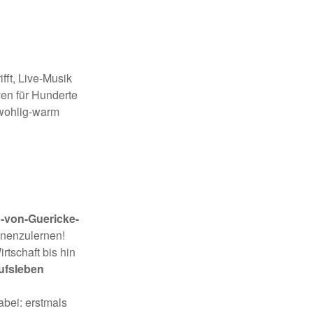
rifft, Live-Musik
en für Hunderte
 wohlig-warm
-von-Guericke-
nnenzulernen!
tschaft bis hin
rufsleben
abei: erstmals