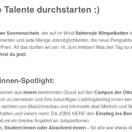
 Talente durchstarten :)
er Sonnenschein
, der auf im Wind
flatternde Wimpelketten
t
enten und jede Menge Jobmöglichkeiten, die neue Perspektiv
öffnen. All das durften wir am 18. Juni erleben! Was den Tag so
hrst du jetzt
.
*innen-Spotlight:
 kamen aus
einem
bestimmten Grund auf den
Campus der Otto
ich zu vernetzen und ihre zukünftigen Lieblingskolleg:innen ke
reichten von Maschinenbau und Informatik über Medizin und Wir
chaften und vielem mehr. Da JOBS HERE den
Einstieg ins Be
gab es ein breites Angebot an Jobpositionen.
n, Student:innen oder Absolvent:innen
– für alle war etwas d