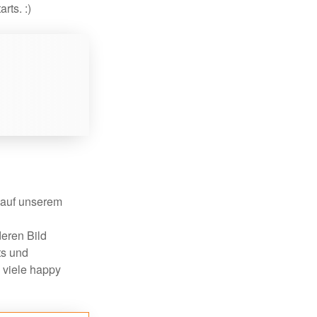
ts. :)
auf unserem
deren Bild
ts und
 viele happy