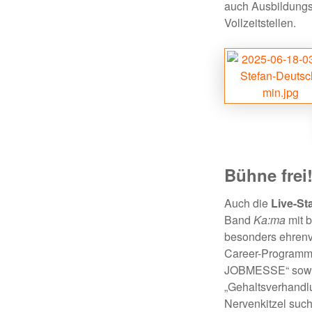
auch Ausbildungsp
Vollzeitstellen.
Bühne frei
Auch die
Live-St
Band
Ka:ma
mit 
besonders ehrenv
Career-Programms
JOBMESSE“ sowie
„Gehaltsverhandlu
Nervenkitzel suc