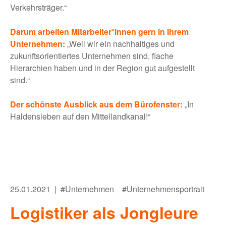
Verkehrsträger.“
BLOG
Darum arbeiten Mitarbeiter*innen gern in Ihrem
Unternehmen:
„Weil wir ein nachhaltiges und
zukunftsorientiertes Unternehmen sind, flache
MEHR
Hierarchien haben und in der Region gut aufgestellt
sind.“
Bewerber:innen-Card
Der schönste Ausblick aus dem Bürofenster:
„In
Media
Haldensleben auf den Mittellandkanal!“
Über uns
FAQ
25.01.2021 |
#Unternehmen
#Unternehmensportrait
Logistiker als Jongleure