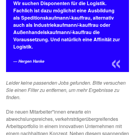
Wir suchen Disponenten für die Logistik.
Fachlich ist dazu möglichst eine Ausbildung
als Speditionskaufmann/-kauffrau, alternativ
auch als Industriekaufmann/-kauffrau oder
Außenhandelskaufmann/-kauffrau die
Voraussetzung. Und natürlich eine Affinität zur
Logistik.
Hergen Hanke
Leider keine passenden Jobs gefunden. Bitte versuchen
Sie einen Filter zu entfernen, um mehr Ergebnisse zu
finden.
Die neuen Mitarbeiter*innen erwarte ein
Keine Jobs gefunden
abwechslungsreiches, verkehrsträgerübergreifendes
Arbeitsportfolio in einem innovativen Unternehmen mit
einem nachhaltigen Konzept. Neben diesem spannenden