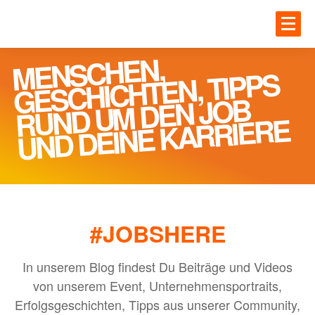
Zum Hauptinhalt springen
JOBS
MENSCHEN,
RUND U
Einloggen
GESCHICHTEN, TIPPS
M DEN JOB
UNTE
JOBS
UND DEINE KARRIERE
Gesundheit
BLOG
IT
Handwerk
#JOBSHERE
MEHR
Ingenieur und Technik
Logistik
In unserem Blog findest Du Beiträge und Videos
von unserem Event, Unternehmensportraits,
ANME
Erfolgsgeschichten, Tipps aus unserer Community,
UNTERNEHMEN