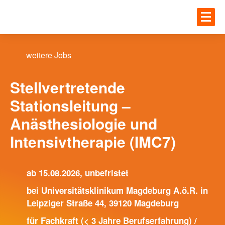
Zum Hauptinhalt springen
JOBS
Einloggen
weitere Jobs
UNTE
JOBS
Stellvertretende
Stationsleitung –
Gesundheit
Anästhesiologie und
BLOG
IT
Intensivtherapie (IMC7)
Handwerk
MEHR
Ingenieur und Technik
ab 15.08.2026, unbefristet
Logistik
bei Universitätsklinikum Magdeburg A.ö.R. in
Leipziger Straße 44, 39120 Magdeburg
ANME
für Fachkraft (< 3 Jahre Berufserfahrung) /
UNTERNEHMEN