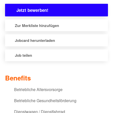
Jetzt bewerben!
Zur Merkliste hinzufügen
Jobcard herunterladen
Job teilen
via E-Mail teilen
Benefits
via XING teilen
Betriebliche Altersvorsorge
via LinkedIn teilen
Betriebliche Gesundheitsförderung
via Facebook teilen
Dienstwagen / Dienstfahrrad