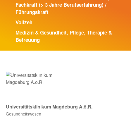
Fachkraft (> 3 Jahre Berufserfahrung) /
Führungskraft
BLOG
Vollzeit
Medizin & Gesundheit, Pflege, Therapie &
MEHR
Betreuung
Bewerber:innen-Card
Media
Über uns
FAQ
Universitätsklinikum Magdeburg A.ö.R.
Gesundheitswesen
zur Unternehmens-Seite