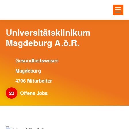
Zum Hauptinhalt springen
JOBS
Einloggen
Universitätsklinikum
Magdeburg A.ö.R.
UNTE
JOBS
Gesundheitswesen
Gesundheit
BLOG
Magdeburg
IT
4706 Mitarbeiter
Handwerk
20
Offene Jobs
MEHR
Ingenieur und Technik
Logistik
ANME
UNTERNEHMEN