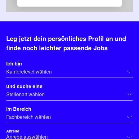
Mehr Informationen
Akzeptieren
Leg jetzt dein persönliches Profil an und
powered by
Usercentrics Consent
finde noch leichter passende Jobs
Management Platform
Ich bin
Karrierelevel wählen
und suche eine
Stellenart wählen
im Bereich
Fachbereich wählen
Anrede