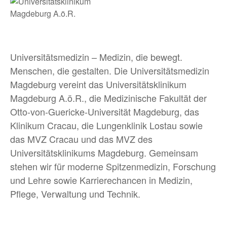
BLOG
Universitätsmedizin – Medizin, die bewegt.
MEHR
Menschen, die gestalten. Die Universitätsmedizin
Magdeburg vereint das Universitätsklinikum
Bewerber:innen-Card
Magdeburg A.ö.R., die Medizinische Fakultät der
Otto-von-Guericke-Universität Magdeburg, das
Media
Klinikum Cracau, die Lungenklinik Lostau sowie
Über uns
das MVZ Cracau und das MVZ des
Universitätsklinikums Magdeburg. Gemeinsam
FAQ
stehen wir für moderne Spitzenmedizin, Forschung
und Lehre sowie Karrierechancen in Medizin,
Pflege, Verwaltung und Technik.
Facebook
Twitter
Instagram
Xing
Link