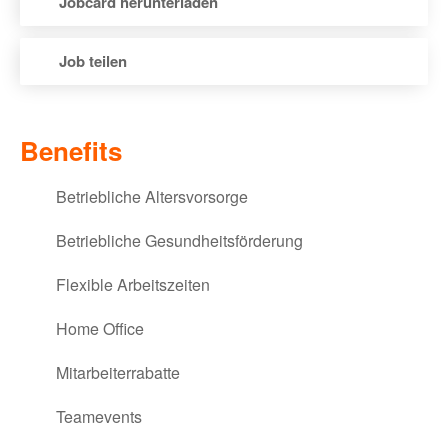
Jobcard herunterladen
Job teilen
via E-Mail teilen
Benefits
via XING teilen
Betriebliche Altersvorsorge
via LinkedIn teilen
Betriebliche Gesundheitsförderung
via Facebook teilen
Flexible Arbeitszeiten
via WhatsApp teilen
Home Office
via Twitter teilen
Mitarbeiterrabatte
Teamevents