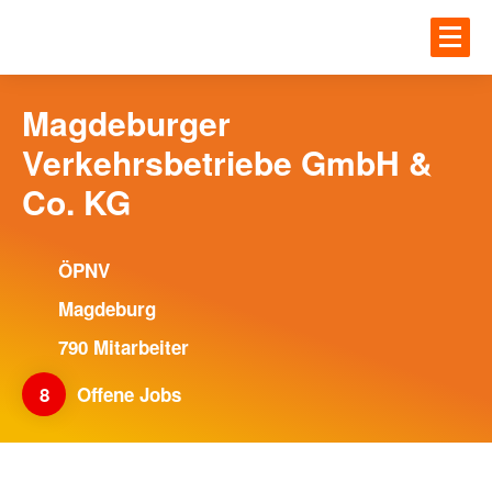
Zum Hauptinhalt springen
JOBS
Einloggen
Magdeburger
Verkehrsbetriebe GmbH &
UNTE
JOBS
Co. KG
Gesundheit
BLOG
ÖPNV
IT
Magdeburg
Handwerk
790 Mitarbeiter
MEHR
Ingenieur und Technik
8
Offene Jobs
Logistik
ANME
UNTERNEHMEN