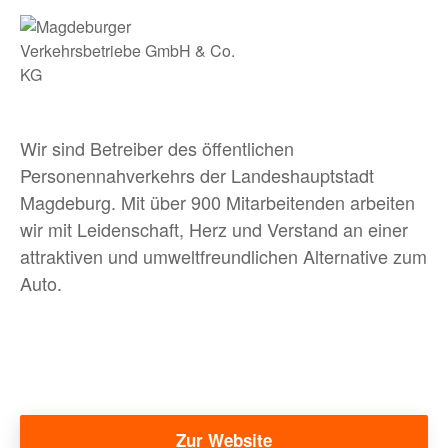
BLOG
MEHR
Wir sind Betreiber des öffentlichen
Personennahverkehrs der Landeshauptstadt
Bewerber:innen-Card
Magdeburg. Mit über 900 Mitarbeitenden arbeiten
wir mit Leidenschaft, Herz und Verstand an einer
Media
attraktiven und umweltfreundlichen Alternative zum
Über uns
Auto.
FAQ
Facebook
Instagram
Zur Website