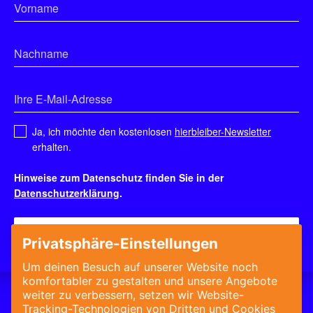
Ja, ich möchte den kostenlosen
hierbleiber-Newsletter
erhalten.
Hinweise zum Datenschutz finden Sie in der
Datenschutzerklärung
.
Bewerberprofil anlegen