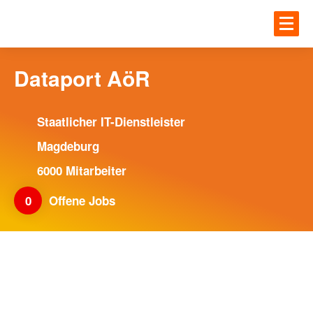
Zum Hauptinhalt springen
JOBS
Einloggen
Dataport AöR
UNTE
JOBS
Staatlicher IT-Dienstleister
Magdeburg
Gesundheit
BLOG
6000 Mitarbeiter
IT
0
Offene Jobs
Handwerk
MEHR
Ingenieur und Technik
Logistik
ANME
UNTERNEHMEN