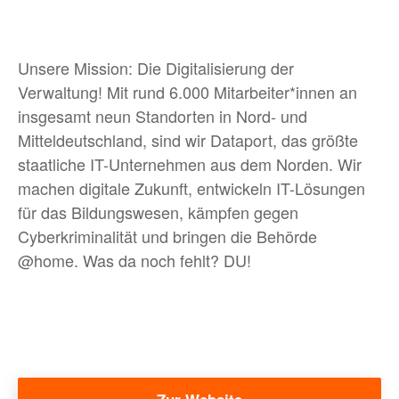
BLOG
Unsere Mission: Die Digitalisierung der
Verwaltung! Mit rund 6.000 Mitarbeiter*innen an
MEHR
insgesamt neun Standorten in Nord- und
Mitteldeutschland, sind wir Dataport, das größte
staatliche IT-Unternehmen aus dem Norden. Wir
Bewerber:innen-Card
machen digitale Zukunft, entwickeln IT-Lösungen
Media
für das Bildungswesen, kämpfen gegen
Cyberkriminalität und bringen die Behörde
Über uns
@home. Was da noch fehlt? DU!
FAQ
Twitter
Instagram
Xing
Linke