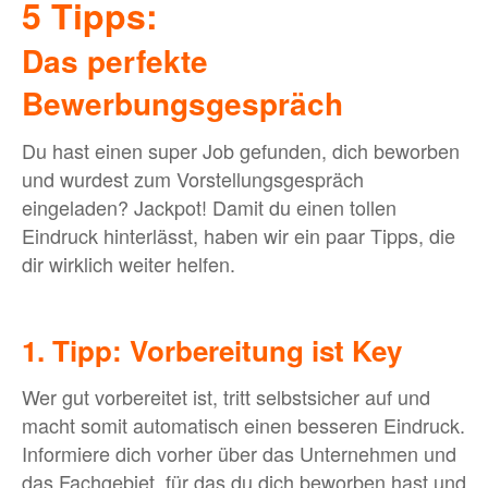
5 Tipps:
Das perfekte
BLOG
Bewerbungsgespräch
MEHR
Du hast einen super Job gefunden, dich beworben
und wurdest zum Vorstellungsgespräch
eingeladen? Jackpot! Damit du einen tollen
Bewerber:innen-Card
Eindruck hinterlässt, haben wir ein paar Tipps, die
Media
dir wirklich weiter helfen.
Über uns
FAQ
1. Tipp: Vorbereitung ist Key
Wer gut vorbereitet ist, tritt selbstsicher auf und
macht somit automatisch einen besseren Eindruck.
Informiere dich vorher über das Unternehmen und
das Fachgebiet, für das du dich beworben hast und