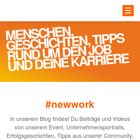
Zum Hauptinhalt springen
JOBS
MENSCHEN,
RUND U
Einloggen
GESCHICHTEN, TIPPS
M DEN JOB
UNTE
JOBS
UND DEINE KARRIERE
Gesundheit
BLOG
IT
Handwerk
#newwork
MEHR
Ingenieur und Technik
Logistik
In unserem Blog findest Du Beiträge und Videos
von unserem Event, Unternehmensportraits,
ANME
Erfolgsgeschichten, Tipps aus unserer Community,
UNTERNEHMEN