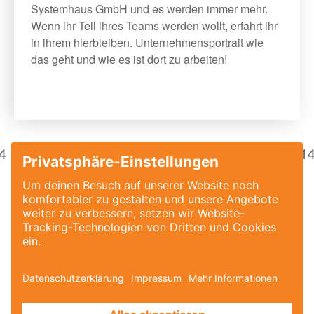
Systemhaus GmbH und es werden immer mehr.
Wenn ihr Teil ihres Teams werden wollt, erfahrt ihr
in ihrem hierbleiben. Unternehmensportrait wie
das geht und wie es ist dort zu arbeiten!
4
5
6
7
8
9
10
11
12
13
1