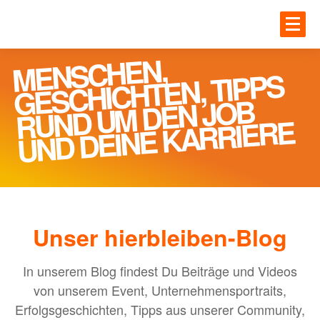
Zum Hauptinhalt springen
JOBS
MENSCHEN,
RUND U
Einloggen
GESCHICHTEN, TIPPS
M DEN JOB
UNTE
JOBS
UND DEINE KARRIERE
Gesundheit
BLOG
IT
Handwerk
Unser hierbleiben-Blog
MEHR
Ingenieur und Technik
Logistik
In unserem Blog findest Du Beiträge und Videos
von unserem Event, Unternehmensportraits,
ANME
Erfolgsgeschichten, Tipps aus unserer Community,
UNTERNEHMEN