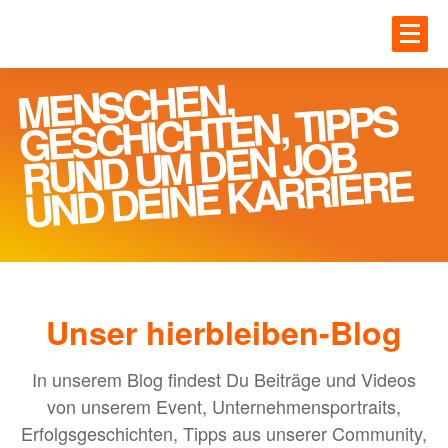
Zum Hauptinhalt springen
JOBS
MENSCHEN,
RUND U
Einloggen
GESCHICHTEN, TIPPS
M DEN JOB
UNTE
JOBS
UND DEINE KARRIERE
Gesundheit
BLOG
IT
Handwerk
Unser hierbleiben-Blog
MEHR
Ingenieur und Technik
Logistik
In unserem Blog findest Du Beiträge und Videos
von unserem Event, Unternehmensportraits,
ANME
Erfolgsgeschichten, Tipps aus unserer Community,
UNTERNEHMEN